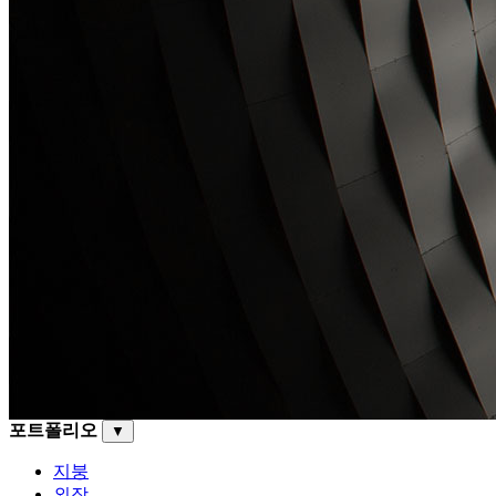
포트폴리오
▼
지붕
외장