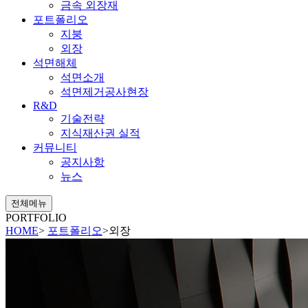
금속 외장재
포트폴리오
지붕
외장
석면해체
석면소개
석면제거공사현장
R&D
기술전략
지식재산권 실적
커뮤니티
공지사항
뉴스
전체메뉴
PORTFOLIO
HOME
>
포트폴리오
>
외장