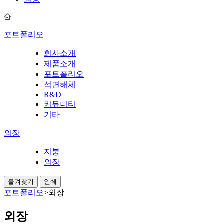
포트폴리오
회사소개
제품소개
포트폴리오
석면해체
R&D
커뮤니티
기타
외장
지붕
외장
즐겨찾기
인쇄
포트폴리오
>
외장
외장